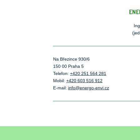
ENER
Ing
(jed
Na Březince 930/6
150 00 Praha 5
Telefon:
+420 251 564 281
Mobil:
+420 603 516 912
E-mail:
info@energo-envi.cz