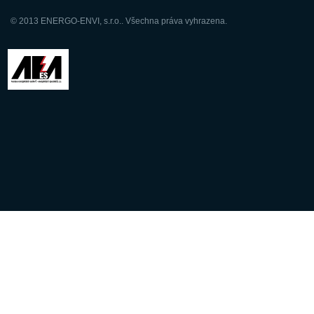
© 2013 ENERGO-ENVI, s.r.o.. Všechna práva vyhrazena.